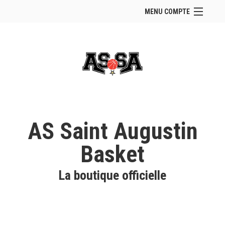
MENU COMPTE
Accueil
Site Web du club
Se connecter
Panier (
vide
)
AS Saint Augustin
Basket
La boutique officielle