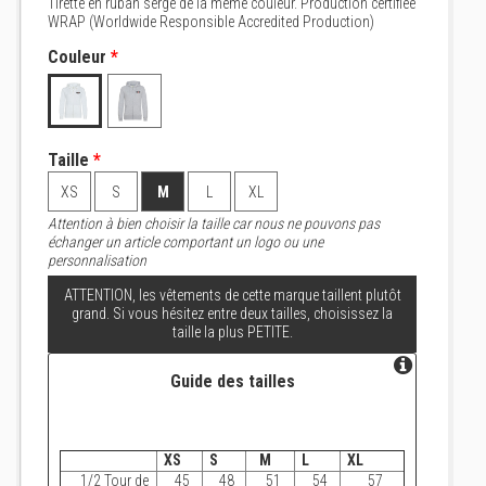
Tirette en ruban sergé de la même couleur. Production certifiée
WRAP (Worldwide Responsible Accredited Production)
Couleur
*
Taille
*
XS
S
M
L
XL
Attention à bien choisir la taille car nous ne pouvons pas
échanger un article comportant un logo ou une
personnalisation
ATTENTION, les vêtements de cette marque taillent plutôt
grand. Si vous hésitez entre deux tailles, choisissez la
taille la plus PETITE.
Guide des tailles
XS
S
M
L
XL
1/2 Tour de
45
48
51
54
57