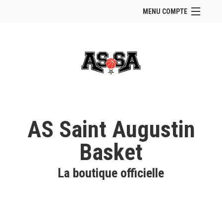
MENU COMPTE
Accueil
Site Web du club
Se connecter
Panier (
vide
)
AS Saint Augustin
Basket
La boutique officielle