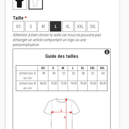
Taille
*
XS
S
M
L
XL
XXL
3XL
Attention à bien choisir la taille car nous ne pouvons pas
échanger un article comportant un logo ou une
personnalisation
Guide des tailles
XS
S
M
L
XL
2XL
3XL
dimension A
46
49
52
55
58
61
64
en cm
dimension B
68,50
70,50
72,50
74,50
76,50
78,50
80,50
en cm