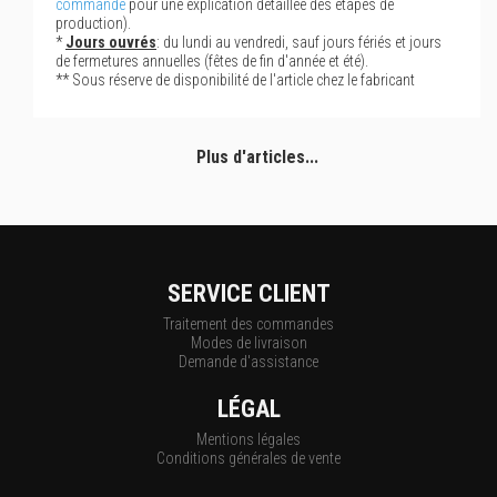
commande
pour une explication détaillée des étapes de
production).
*
Jours ouvrés
: du lundi au vendredi, sauf jours fériés et jours
de fermetures annuelles (fêtes de fin d'année et été).
** Sous réserve de disponibilité de l'article chez le fabricant
Plus d'articles...
SERVICE CLIENT
Traitement des commandes
Modes de livraison
Demande d'assistance
LÉGAL
Mentions légales
Conditions générales de vente