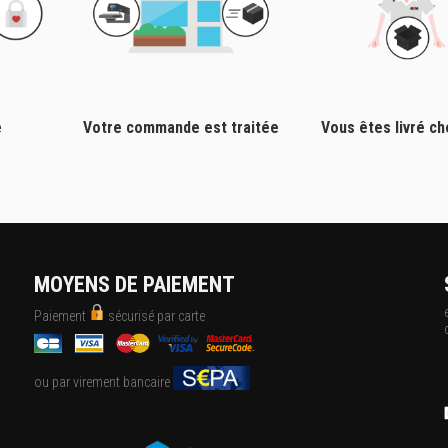
e
Votre commande est traitée
Vous êtes livré c
MOYENS DE PAIEMENT
Paiement
sécurisé par carte
ou par virement bancaire